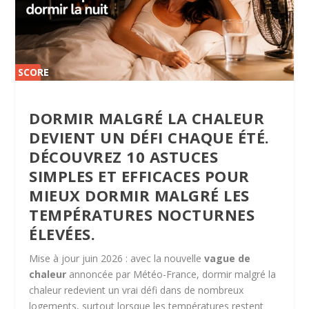
SCORE
SCORE
0 %
0 %
DORMIR MALGRÉ LA CHALEUR
DEVIENT UN DÉFI CHAQUE ÉTÉ.
DÉCOUVREZ 10 ASTUCES
SIMPLES ET EFFICACES POUR
MIEUX DORMIR MALGRÉ LES
TEMPÉRATURES NOCTURNES
ÉLEVÉES.
Mise à jour juin 2026 : avec la nouvelle
vague de
chaleur
annoncée par Météo-France, dormir malgré la
chaleur redevient un vrai défi dans de nombreux
logements, surtout lorsque les températures restent