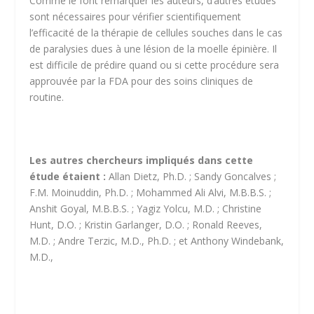
Comme le font remarquer les auteurs, d’autres études
sont nécessaires pour vérifier scientifiquement
l’efficacité de la thérapie de cellules souches dans le cas
de paralysies dues à une lésion de la moelle épinière. Il
est difficile de prédire quand ou si cette procédure sera
approuvée par la FDA pour des soins cliniques de
routine.
Les autres chercheurs impliqués dans cette
étude étaient :
Allan Dietz, Ph.D.
; Sandy Goncalves ;
F.M. Moinuddin, Ph.D. ; Mohammed Ali Alvi, M.B.B.S. ;
Anshit Goyal, M.B.B.S. ; Yagiz Yolcu, M.D. ;
Christine
Hunt, D.O.
;
Kristin Garlanger, D.O.
;
Ronald Reeves,
M.D.
;
Andre Terzic, M.D., Ph.D.
; et
Anthony Windebank,
M.D.
,