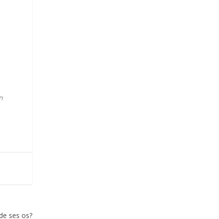
n
de ses os?