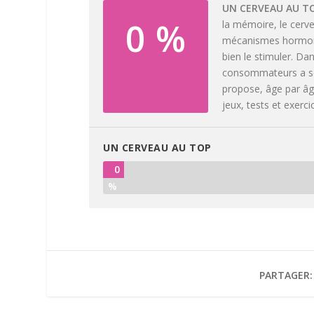
UN CERVEAU AU T
0 %
la mémoire, le cerve
mécanismes hormonau
bien le stimuler. Da
consommateurs a scr
propose, âge par âge
jeux, tests et exerc
UN CERVEAU AU TOP
0
%
PARTAGER: