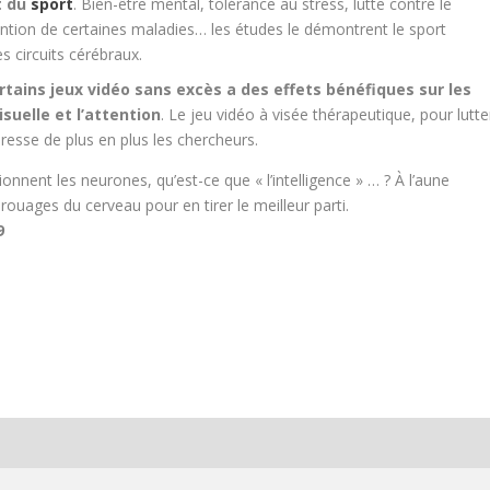
t du
sport
. Bien-être mental, tolérance au stress, lutte contre le
ention de certaines maladies… les études le démontrent le sport
 circuits cérébraux.
rtains jeux vidéo sans excès a des effets bénéfiques sur les
isuelle et l’attention
. Le
jeu
vidéo à visée thérapeutique, pour lutte
resse de plus en plus les chercheurs.
nnent les neurones, qu’est-ce que « l’intelligence » … ? À l’aune
 rouages du cerveau pour en tirer le meilleur parti.
9