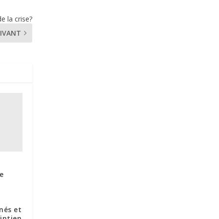
e la crise?
IVANT
te
nés et
intien