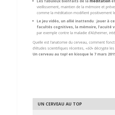
Les fabuleux bienfaits de la
méditation
e
vieillissement, maintien de la mémoire et prév
comme la méditation modifient positivement les
Le
jeu
vidéo, un allié inattendu
:
jouer à ce
facultés cognitives, la mémoire, l’acuité v
par exemple contre la maladie d’Alzheimer, inté
Quelle est l’anatomie du cerveau, comment fonctio
d’études scientifiques récentes, «
60
» décrypte les
Un cerveau au top! en kiosque le
7 mars 201
UN CERVEAU AU TOP