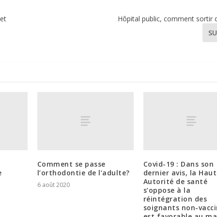
 et
Hôpital public, comment sortir d
SU
Comment se passe
Covid-19 : Dans son
e
l’orthodontie de l’adulte?
dernier avis, la Hau
Autorité de santé
6 août 2020
s’oppose à la
réintégration des
soignants non-vacci
est favorable au ma