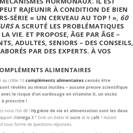
S MÉCANISMES HORMONAUX. IL EST
PEUT RAJEUNIR À CONDITION DE BIEN
S-SÉRIE « UN CERVEAU AU TOP ! »,
60
EURS
A SCRUTÉ LES PROBLÉMATIQUES
LA VIE. ET PROPOSE, ÂGE PAR ÂGE –
TS, ADULTES, SENIORS – DES CONSEILS
ÉLABORÉS PAR DES EXPERTS. À VOS
 COMPLÉMENTS ALIMENTAIRES
é au crible 10
compléments alimentaires
censés être
 sont révélés au mieux inutiles – aucune preuve scientifique
s avec le risque d’un surdosage en vitamine D, un excès
 à proscrire !
s nous l’on dit !
Hygiène de vie et alimentation sont les deux
apport d’
oméga 3
? Doit-on éviter le
sucre
et le
café
? Autant
ond sous forme de questions-réponses.