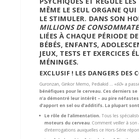
PSYCHIQUES ET RÉGULE LE
MÊME LE SEUL ORGANE QUI 
LE STIMULER. DANS SON HOR
MILLIONS DE CONSOMMAT
LIÉES À CHAQUE PÉRIODE DE 
BÉBÉS, ENFANTS, ADOLESCEN
JEUX, TESTS ET EXERCICES 
MÉNINGES.
EXCLUSIF ! LES DANGERS DES
Guronzan, Ginkor Memo, Pediakid … «
60
» a pass
bénéfiques pour le cerveau. Ces derniers se
n’a démontré leur intérêt – au pire néfaste
d’apport en sel ou d’additifs. La plupart sont
Le rôle de l’alimentation.
Tous les spécialiste
moteurs du cerveau
. Comment veiller à son 
d’interrogations auxquelles ce Hors-Série rép