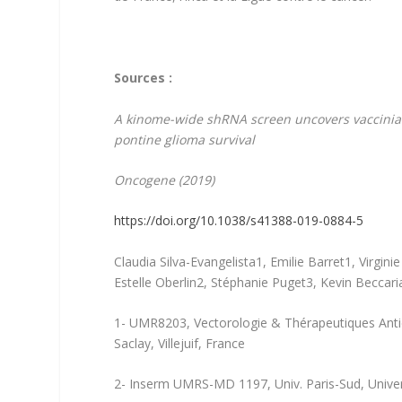
Sources :
A kinome-wide shRNA screen uncovers vaccinia-re
pontine glioma survival
Oncogene (2019)
https://doi.org/10.1038/s41388-019-0884-5
Claudia Silva-Evangelista
1
, Emilie Barret
1
, Virgin
Estelle Oberlin
2
, Stéphanie Puget
3
, Kevin Beccari
1- UMR8203, Vectorologie & Thérapeutiques Antic
Saclay, Villejuif, France
2- Inserm UMRS-MD 1197, Univ. Paris-Sud, Universi