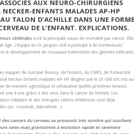
D ASSOCIÉS AUX NEURO-CHIRURGIENS
AL NECKER-ENFANTS MALADES AP-HP
AU TALON D’ACHILLE DANS UNE FORM
CERVEAU DE L’ENFANT.
EXPLICATIONS.
meurs cérébrales
sont la principale cause de mortalité par cancer. Elle
ujet âgé. L’équipe du Dr Jacques Grill a participé à de nombreuses
et le développement de nouveaux traitements des gliomes infiltrants
 les équipes de Gustave Roussy, de l’Inserm, du CNRS, de l’Université
pital Necker-Enfants malades AP-HP dirigées par le Dr Grill ont mis au
her de manière agnostique et exhaustive quelles protéines kinases
ant une à une grâce à des virus dans le cancer de l’enfant. Les
tion cellulaire et des thérapies ciblées inhibitrices sont déjà
es (ex : crizotinib, dabrafenib…).
nt des cancers du cerveau au pronostic très sombre qui touchent
eurs rares mais gravissimes à évolution rapide et rarement