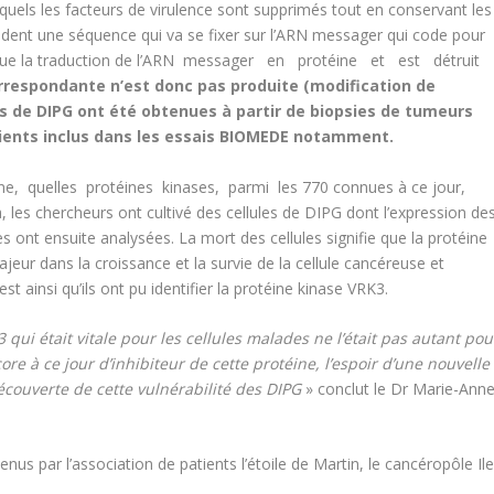
lesquels les facteurs de virulence sont supprimés tout en conservant les
sèdent une séquence qui va se fixer sur l’ARN messager qui code pour
loque la traduction de l’ARN messager en protéine et est détruit
rrespondante n’est donc pas produite (modification de
es de DIPG ont été obtenues à partir de biopsies de tumeurs
ients inclus dans les essais BIOMEDE notamment.
une, quelles protéines kinases, parmi les 770 connues à ce jour,
a, les chercheurs ont cultivé des cellules de DIPG dont l’expression de
es ont ensuite analysées. La mort des cellules signifie que la protéine
ajeur dans la croissance et la survie de la cellule cancéreuse et
st ainsi qu’ils ont pu identifier la protéine kinase VRK3.
ui était vitale pour les cellules malades ne l’était pas autant pou
ore à ce jour d’inhibiteur de cette protéine, l’espoir d’une nouvelle
écouverte de cette vulnérabilité des DIPG
» conclut le Dr Marie-Ann
nus par l’association de patients l’étoile de Martin, le cancéropôle Ile