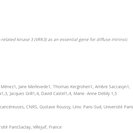
lated kinase 3 (VRK3) as an essential gene for diffuse intrinsic
ie Ménez
1
, Jane Merlevede
1
, Thomas Kergrohen
1
, Ambre Saccasyn
1
,
a
1,3
, Jacques Grill
1,4
, David Castel
1,4
, Marie- Anne Debily
1,5
ancéreuses, CNRS, Gustave Roussy, Univ. Paris-Sud, Université Paris
té ParisSaclay, Villejuif, France