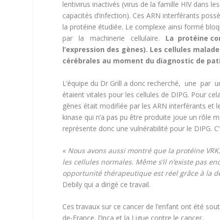
lentivirus inactivés (virus de la famille HIV dans 
capacités d’infection). Ces ARN interférants pos
la protéine étudiée. Le complexe ainsi formé b
par la machinerie cellulaire.
La protéine co
l’expression des gènes). Les cellules malad
cérébrales au moment du diagnostic de pat
L’équipe du Dr Grill a donc recherché, une par 
étaient vitales pour les cellules de DIPG. Pour cel
gènes était modifiée par les ARN interférants et l
kinase qui n’a pas pu être produite joue un rôle m
représente donc une vulnérabilité pour le DIPG. C’e
«
Nous avons aussi montré que la protéine VRK3 q
les cellules normales. Même s’il n’existe pas enc
opportunité thérapeutique est réel grâce à la d
Debily qui a dirigé ce travail.
Ces travaux sur ce cancer de l’enfant ont été soute
de-France, l’Inca et la Ligue contre le cancer.