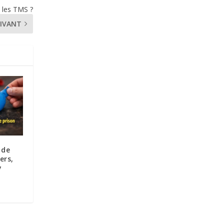
e les TMS ?
IVANT
 de
ers,
y