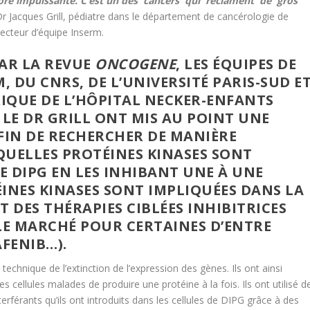
core impuissante. C’est un des cancers qui réclament de gros
r Jacques Grill, pédiatre dans le département de cancérologie de
recteur d’équipe Inserm.
PAR LA REVUE
ONCOGENE
, LES ÉQUIPES DE
, DU CNRS, DE L’UNIVERSITÉ PARIS-SUD E
IQUE DE L’HÔPITAL NECKER-ENFANTS
 LE DR GRILL ONT MIS AU POINT UNE
IN DE RECHERCHER DE MANIÈRE
QUELLES PROTÉINES KINASES SONT
DE DIPG EN LES INHIBANT UNE À UNE
ÉINES KINASES SONT IMPLIQUÉES DANS LA
 DES THÉRAPIES CIBLÉES INHIBITRICES
LE MARCHÉ POUR CERTAINES D’ENTRE
AFENIB…).
technique de l’extinction de l’expression des gènes. Ils ont ainsi
 cellules malades de produire une protéine à la fois. Ils ont utilisé d
erférants qu’ils ont introduits dans les cellules de DIPG grâce à des