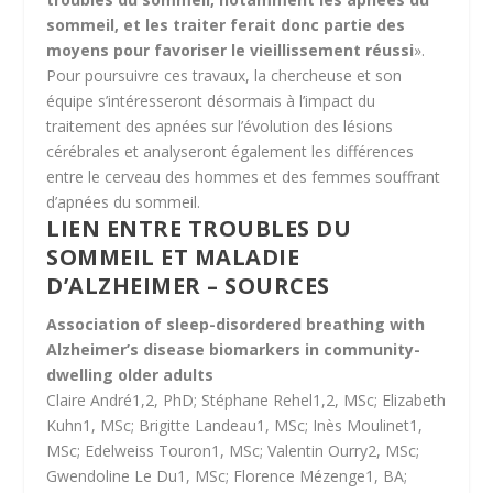
sommeil, et les traiter ferait donc partie des
moyens pour favoriser le vieillissement réussi
».
Pour poursuivre ces travaux, la chercheuse et son
équipe s’intéresseront désormais à l’impact du
traitement des apnées sur l’évolution des lésions
cérébrales et analyseront également les différences
entre le cerveau des hommes et des femmes souffrant
d’apnées du sommeil.
LIEN ENTRE TROUBLES DU
SOMMEIL ET MALADIE
D’ALZHEIMER – SOURCES
Association of sleep-disordered breathing with
Alzheimer’s disease biomarkers in community-
dwelling older adults
Claire André1,2, PhD; Stéphane Rehel1,2, MSc; Elizabeth
Kuhn1, MSc; Brigitte Landeau1, MSc; Inès Moulinet1,
MSc; Edelweiss Touron1, MSc; Valentin Ourry2, MSc;
Gwendoline Le Du1, MSc; Florence Mézenge1, BA;