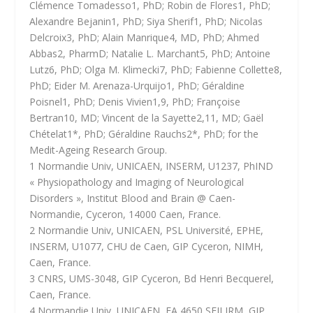
Clémence Tomadesso1, PhD; Robin de Flores1, PhD;
Alexandre Bejanin1, PhD; Siya Sherif1, PhD; Nicolas
Delcroix3, PhD; Alain Manrique4, MD, PhD; Ahmed
Abbas2, PharmD; Natalie L. Marchant5, PhD; Antoine
Lutz6, PhD; Olga M. Klimecki7, PhD; Fabienne Collette8,
PhD; Eider M. Arenaza-Urquijo1, PhD; Géraldine
Poisnel1, PhD; Denis Vivien1,9, PhD; Françoise
Bertran10, MD; Vincent de la Sayette2,11, MD; Gaël
Chételat1*, PhD; Géraldine Rauchs2*, PhD; for the
Medit-Ageing Research Group.
1 Normandie Univ, UNICAEN, INSERM, U1237, PhIND
« Physiopathology and Imaging of Neurological
Disorders », Institut Blood and Brain @ Caen-
Normandie, Cyceron, 14000 Caen, France.
2 Normandie Univ, UNICAEN, PSL Université, EPHE,
INSERM, U1077, CHU de Caen, GIP Cyceron, NIMH,
Caen, France.
3 CNRS, UMS-3048, GIP Cyceron, Bd Henri Becquerel,
Caen, France.
4 Normandie Univ, UNICAEN, EA 4650 SEILIRM, GIP