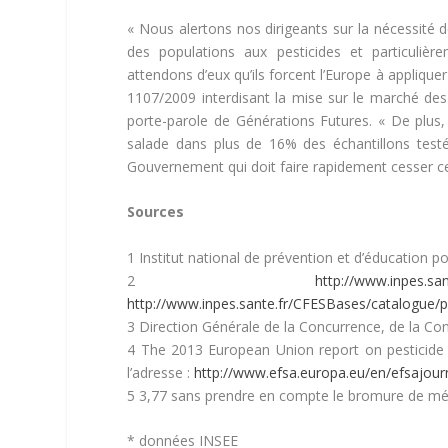
« Nous alertons nos dirigeants sur la nécessité 
des populations aux pesticides et particulièr
attendons d’eux qu’ils forcent l’Europe à applique
1107/2009 interdisant la mise sur le marché des 
porte-parole de Générations Futures. « De plus, 
salade dans plus de 16% des échantillons test
Gouvernement qui doit faire rapidement cesser cette
Sources
1 Institut national de prévention et d’éducation p
2
http://www.in
http://www.inpes.sante.fr/CFESBases/catalogue/p
3 Direction Générale de la Concurrence, de la C
4 The 2013 European Union report on pesticide r
l’adresse :
http://www.efsa.europa.eu/en/efsajour
5 3,77 sans prendre en compte le bromure de mé
* données INSEE