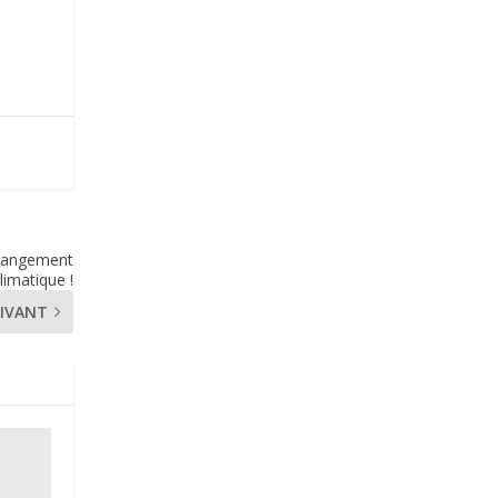
 changement
limatique !
IVANT