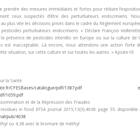
de prendre des mesures immédiates et fortes pour réduire l’expositio
ement ceux suspectés d’être des perturbateurs endocriniens. Nou
r au plus vite les décisions prises dans le cadre du Règlement europée
pesticides perturbateurs endocriniens. » Déclare François Veillerette
la présence de pesticides interdits en Europe ou sur la culture de l
és est inacceptable. Là encore, nous attendons une action forte d
 situation, sur cette culture et sur toutes les autres. » Ajoute t’il.
our la Santé
pes.sante.fr/CFESBases/catalogue/pdf/1387.pdf e
df/1059.pdf
onsommation et de la Répression des Fraudes
esidues in food EFSA Journal 2015;13(3):4038. page 55. disponible 
nal/pub/4038
thyl ou 4,38 avec le bromure de méthyl