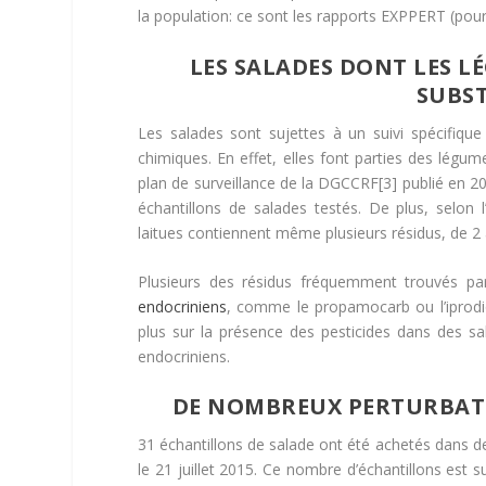
la population: ce sont les rapports EXPPERT (pou
LES SALADES DONT LES L
SUBS
Les salades sont sujettes à un suivi spécifique
chimiques. En effet, elles font parties des légume
plan de surveillance de la DGCCRF[3] publié en 2
échantillons de salades testés. De plus, selon 
laitues contiennent même plusieurs résidus, de 2 
Plusieurs des résidus fréquemment trouvés pa
endocriniens
, comme le propamocarb ou l’iprodi
plus sur la présence des pesticides dans des s
endocriniens.
DE NOMBREUX PERTURBATE
31 échantillons de salade ont été achetés dans d
le 21 juillet 2015. Ce nombre d’échantillons est s