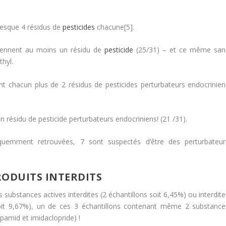
resque 4 résidus de
pesticides
chacune[5].
tiennent au moins un résidu de
pesticide
(25/31) – et ce même san
hyl.
nt chacun plus de 2 résidus de pesticides perturbateurs endocrinien
 résidu de pesticide perturbateurs endocriniens! (21 /31).
équemment retrouvées, 7 sont suspectés d’être des perturbateur
RODUITS INTERDITS
 substances actives interdites (2 échantillons soit 6,45%) ou interdit
soit 9,67%), un de ces 3 échantillons contenant même 2 substance
pamid et imidaclopride) !