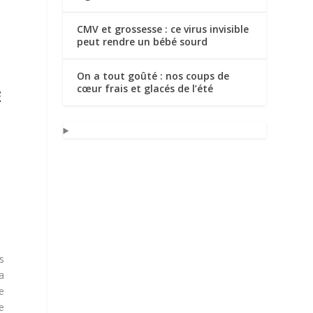
CMV et grossesse : ce virus invisible
peut rendre un bébé sourd
On a tout goûté : nos coups de
cœur frais et glacés de l’été
E
s
a
e
e