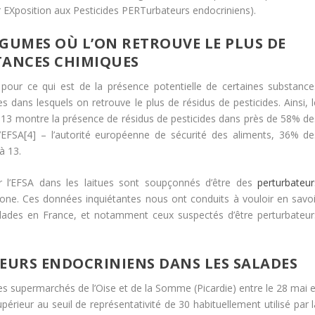
r EXposition aux Pesticides PERTurbateurs endocriniens).
ÉGUMES OÙ L’ON RETROUVE LE PLUS DE
TANCES CHIMIQUES
 pour ce qui est de la présence potentielle de certaines substance
s dans lesquels on retrouve le plus de résidus de pesticides. Ainsi, l
013 montre la présence de résidus de pesticides dans près de 58% de
l’EFSA[4] – l’autorité européenne de sécurité des aliments, 36% de
à 13.
r l’EFSA dans les laitues sont soupçonnés d’être des
perturbateur
one. Ces données inquiétantes nous ont conduits à vouloir en savoi
alades en France, et notamment ceux suspectés d’être perturbateur
URS ENDOCRINIENS DANS LES SALADES
es supermarchés de l’Oise et de la Somme (Picardie) entre le 28 mai e
upérieur au seuil de représentativité de 30 habituellement utilisé par 