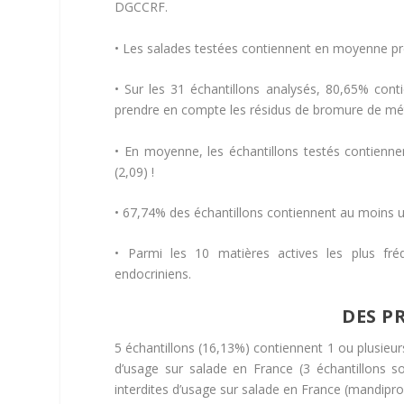
DGCCRF.
• Les salades testées contiennent en moyenne p
• Sur les 31 échantillons analysés, 80,65% con
prendre en compte les résidus de bromure de mét
• En moyenne, les échantillons testés contienne
(2,09) !
• 67,74% des échantillons contiennent au moins un
• Parmi les 10 matières actives les plus fr
endocriniens.
DES P
5 échantillons (16,13%) contiennent 1 ou plusieurs
d’usage sur salade en France (3 échantillons 
interdites d’usage sur salade en France (mandipro