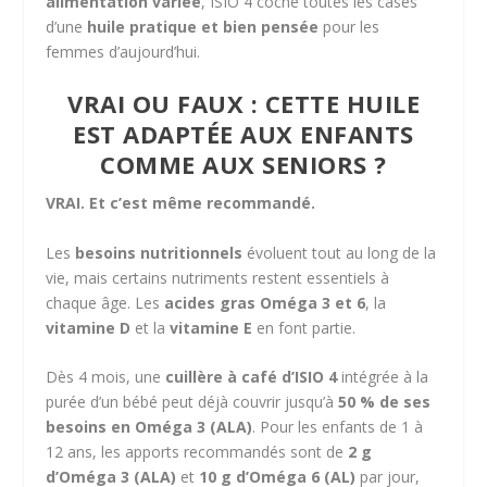
alimentation variée
, ISIO 4 coche toutes les cases
d’une
huile pratique et bien pensée
pour les
femmes d’aujourd’hui.
VRAI OU FAUX : CETTE HUILE
EST ADAPTÉE AUX ENFANTS
COMME AUX SENIORS ?
VRAI. Et c’est même recommandé.
Les
besoins nutritionnels
évoluent tout au long de la
vie, mais certains nutriments restent essentiels à
chaque âge. Les
acides gras Oméga 3 et 6
, la
vitamine D
et la
vitamine E
en font partie.
Dès 4 mois, une
cuillère à café d’ISIO 4
intégrée à la
purée d’un bébé peut déjà couvrir jusqu’à
50 % de ses
besoins en Oméga 3 (ALA)
. Pour les enfants de 1 à
12 ans, les apports recommandés sont de
2 g
d’Oméga 3 (ALA)
et
10 g d’Oméga 6 (AL)
par jour,