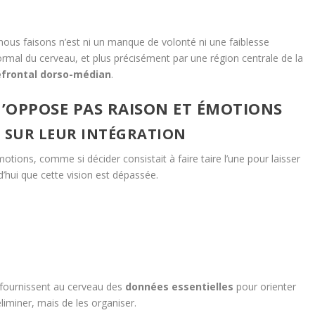
ous faisons n’est ni un manque de volonté ni une faiblesse
normal du cerveau, et plus précisément par une région centrale de la
éfrontal dorso-médian
.
 N’OPPOSE PAS RAISON ET ÉMOTIONS
E SUR LEUR INTÉGRATION
ions, comme si décider consistait à faire taire l’une pour laisser
d’hui que cette vision est dépassée.
s fournissent au cerveau des
données essentielles
pour orienter
éliminer, mais de les organiser.