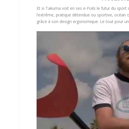
Et si Takuma voit en ses e-Foils le futur du sport d
l’extrême, pratique détendue ou sportive, océan ou 
grâce à son design ergonomique. Le tout pour u