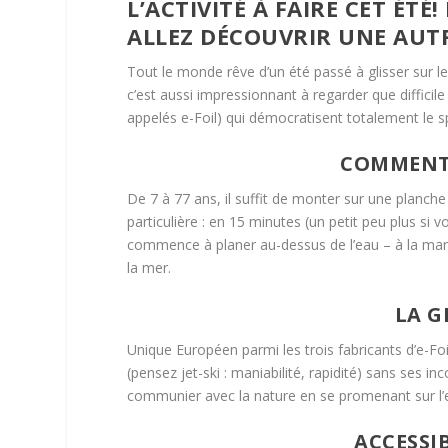
L’ACTIVITÉ À FAIRE CET ÉTÉ
ALLEZ DÉCOUVRIR UNE AUTR
Tout le monde rêve d’un été passé à glisser sur le
c’est aussi impressionnant à regarder que difficil
appelés e-Foil) qui démocratisent totalement le s
COMMENT 
De 7 à 77 ans, il suffit de monter sur une planche
particulière : en 15 minutes (un petit peu plus si 
commence à planer au-dessus de l’eau – à la mani
la mer.
LA G
Unique Européen parmi les trois fabricants d’e-F
(pensez jet-ski : maniabilité, rapidité) sans ses i
communier avec la nature en se promenant sur l’e
ACCESSI