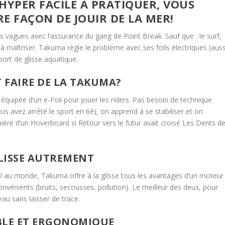
! HYPER FACILE À PRATIQUER, VOUS
E FAÇON DE JOUIR DE LA MER!
s vagues avec l’assurance du gang de Point Break. Sauf que : le surf,
e à maîtriser. Takuma règle le problème avec ses foils électriques (auss
port de glisse aquatique.
FAIRE DE LA TAKUMA?
 équipée d’un e-Foil pour jouer les riders. Pas besoin de technique
vous avez arrêté le sport en 6è), on apprend à se stabiliser et on
ère d’un Hoverboard si Retour vers le futur avait croisé Les Dents d
LISSE AUTREMENT
oil au monde, Takuma offre à la glisse tous les avantages d’un moteur
nconvénients (bruits, secousses, pollution). Le meilleur des deux, pour
au sans laisser de trace.
BLE ET ERGONOMIQUE