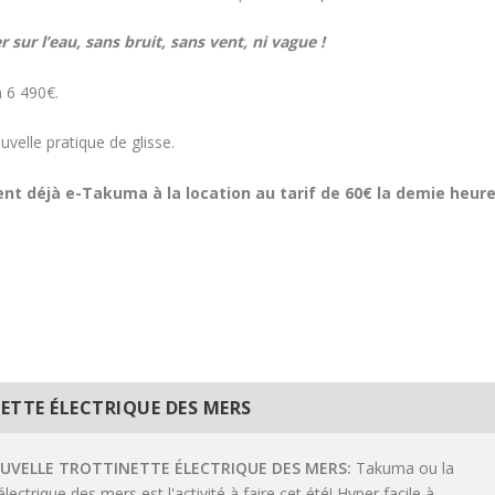
 sur l’eau, sans bruit, sans vent, ni vague !
a 6 490€.
velle pratique de glisse.
t déjà e-Takuma à la location au tarif de 60€ la demie heure
TTE ÉLECTRIQUE DES MERS
UVELLE TROTTINETTE ÉLECTRIQUE DES MERS
Takuma ou la
électrique des mers est l'activité à faire cet été! Hyper facile à