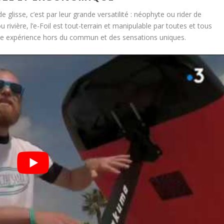
e glisse, c’est par leur grande versatilité : néophyte ou rider de
rivière, l’e-Foil est tout-terrain et manipulable par toutes et tous
ne expérience hors du commun et des sensations uniques.