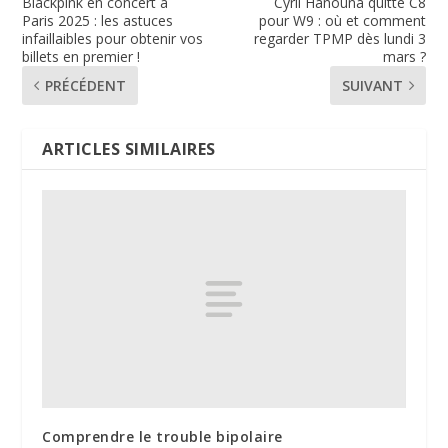
Blackpink en concert à
Cyril Hanouna quitte C8
Paris 2025 : les astuces
pour W9 : où et comment
infaillaibles pour obtenir vos
regarder TPMP dès lundi 3
billets en premier !
mars ?
PRÉCÉDENT
SUIVANT
ARTICLES SIMILAIRES
Comprendre le trouble bipolaire