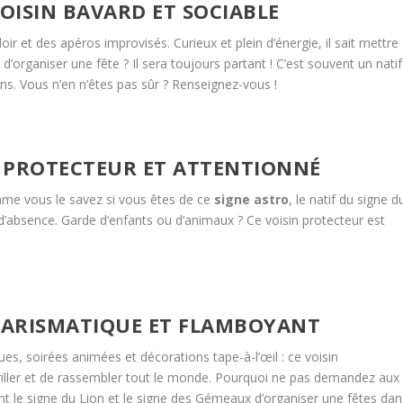
VOISIN BAVARD ET SOCIABLE
r et des apéros improvisés. Curieux et plein d’énergie, il sait mettre
d’organiser une fête ? Il sera toujours partant ! C’est souvent un natif
ns. Vous n’en n’êtes pas sûr ? Renseignez-vous !
IN PROTECTEUR ET ATTENTIONNÉ
mme vous le savez si vous êtes de ce
signe astro
, le natif du signe d
 d’absence. Garde d’enfants ou d’animaux ? Ce voisin protecteur est
 CHARISMATIQUE ET FLAMBOYANT
es, soirées animées et décorations tape-à-l’œil : ce voisin
iller et de rassembler tout le monde. Pourquoi ne pas demandez aux
nt le signe du Lion et le signe des Gémeaux d’organiser une fêtes dan