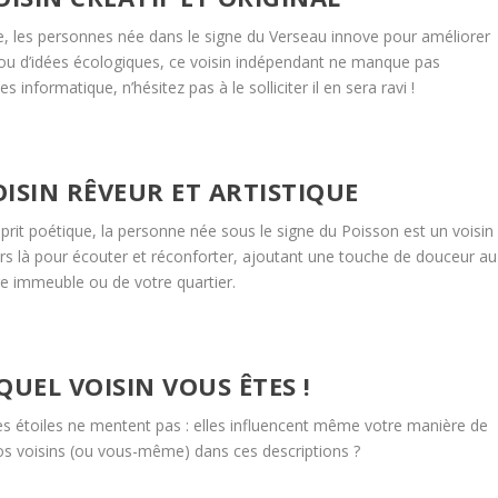
ie, les personnes née dans le signe du Verseau innove pour améliorer
ch ou d’idées écologiques, ce voisin indépendant ne manque pas
s informatique, n’hésitez pas à le solliciter il en sera ravi !
OISIN RÊVEUR ET ARTISTIQUE
rit poétique, la personne née sous le signe du Poisson est un voisin
ours là pour écouter et réconforter, ajoutant une touche de douceur au
tre immeuble ou de votre quartier.
UEL VOISIN VOUS ÊTES !
s étoiles ne mentent pas : elles influencent même votre manière de
os voisins (ou vous-même) dans ces descriptions ?